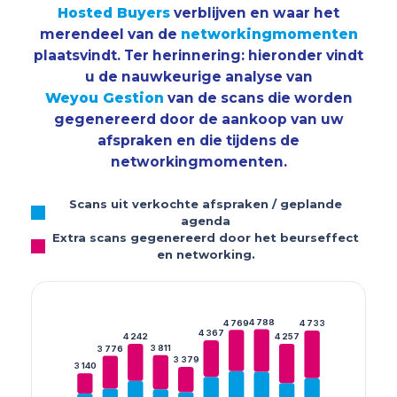
Hosted Buyers
verblijven en waar het
merendeel van de
networkingmomenten
plaatsvindt. Ter herinnering: hieronder vindt
u de nauwkeurige analyse van
Weyou Gestion
van de scans die worden
gegenereerd door de aankoop van uw
afspraken en die tijdens de
networkingmomenten.
Scans uit verkochte afspraken / geplande
agenda
Extra scans gegenereerd door het beurseffect
en networking.
4 788
4 769
4 733
4 367
4 242
4 257
3 811
3 776
3 379
3 140