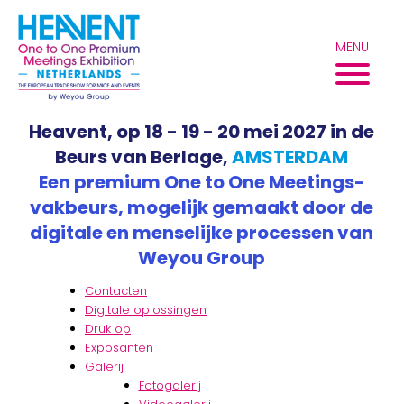
Overslaan
naar
MENU
inhoud
Heavent, op 18 - 19 - 20 mei 2027 in de
Beurs van Berlage,
AMSTERDAM
Een premium One to One Meetings-
vakbeurs, mogelijk gemaakt door de
digitale en menselijke processen van
Weyou Group
Contacten
Digitale oplossingen
Druk op
Exposanten
Galerij
Fotogalerij